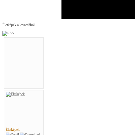
Életképek a lovardából
Életképek