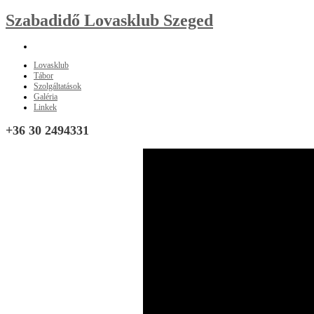
Szabadidő Lovasklub Szeged
Lovasklub
Tábor
Szolgáltatások
Galéria
Linkek
+36
30 2494331